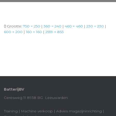
Grootte:
750 × 250
|
360 × 240
|
460 × 460
|
230 × 230
|
600 × 200
|
160 × 160
|
2559 × 853
BatterijBV
Ceresweg 11 8938 BG Leeuwarden
Training | Machine verkoop | Advies magazijninrichting |