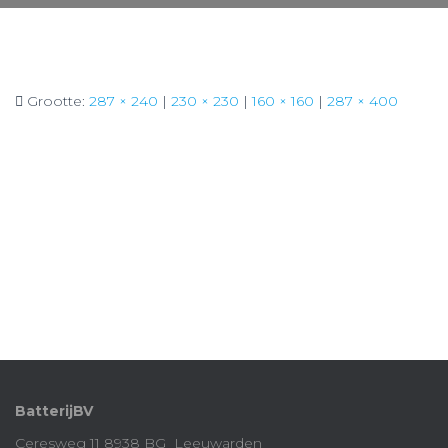
Grootte:
287 × 240
|
230 × 230
|
160 × 160
|
287 × 400
BatterijBV
Ceresweg 11 8938 BG Leeuwarden