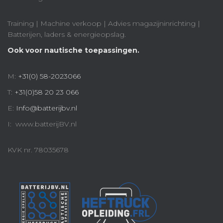
Training | Machine verkoop | Advies magazijninrichting |
Batterijen, laders & energieopslag.
Ook voor nautische toepassingen.
M:
+31(0) 58-2023066
T:
+31(0)58 20 23 066
E:
Info@batterijbv.nl
I: www.batterijBV.nl
KVK nr. 78035678