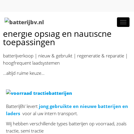
Dé site voor heftruck tractie,
NAVIG
energie opslag en nautische
toepassingen
batterijverkoop | nieuw & gebruikt | regeneratie & reparatie |
hoogfrequent laadsystemen
…altijd ruime keuze…
BatterijBV levert
jong gebruikte en nieuwe batterijen en
laders
voor al uw intern transport.
Wij hebben verschillende types batterijen op voorraad, zoals
tractie, semi tractie