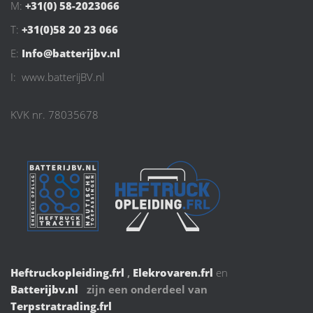
M:
+31(0) 58-2023066
T:
+31(0)58 20 23 066
E:
Info@batterijbv.nl
I: www.batterijBV.nl
KVK nr. 78035678
Heftruckopleiding.frl
,
Elekrovaren.frl
en
Batterijbv.nl
zijn een onderdeel van
Terpstratrading.frl