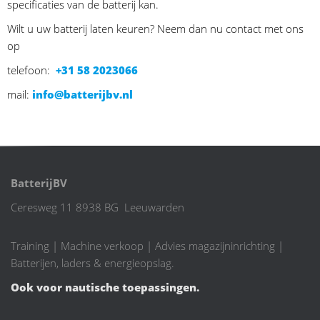
specificaties van de batterij kan.
Wilt u uw batterij laten keuren? Neem dan nu contact met ons
op
telefoon:
+31 58 2023066
mail:
info@batterijbv.nl
BatterijBV
Ceresweg 11 8938 BG Leeuwarden
Training | Machine verkoop | Advies magazijninrichting |
Batterijen, laders & energieopslag.
Ook voor nautische toepassingen.