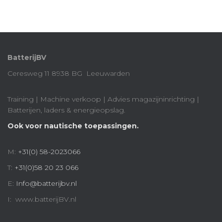
BatterijBV
Ceresweg 11 8938 BG Leeuwarden
Training | Machine verkoop | Advies magazijninrichting |
Batterijen, laders & energieopslag.
Ook voor nautische toepassingen.
M:
+31(0) 58-2023066
T:
+31(0)58 20 23 066
E:
Info@batterijbv.nl
I: www.batterijBV.nl