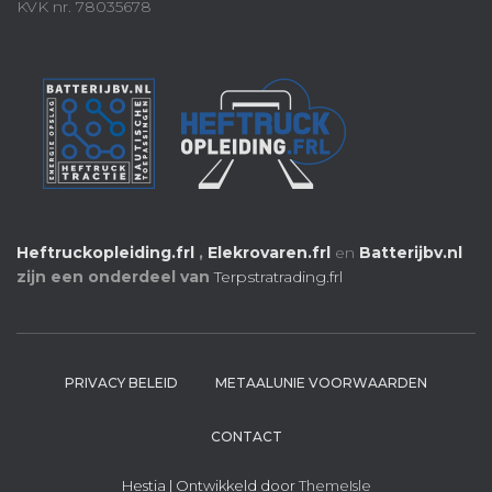
KVK nr. 78035678
Heftruckopleiding.frl
,
Elekrovaren.frl
en
Batterijbv.nl
zijn een onderdeel van
Terpstratrading.frl
PRIVACY BELEID
METAALUNIE VOORWAARDEN
CONTACT
Hestia | Ontwikkeld door
ThemeIsle