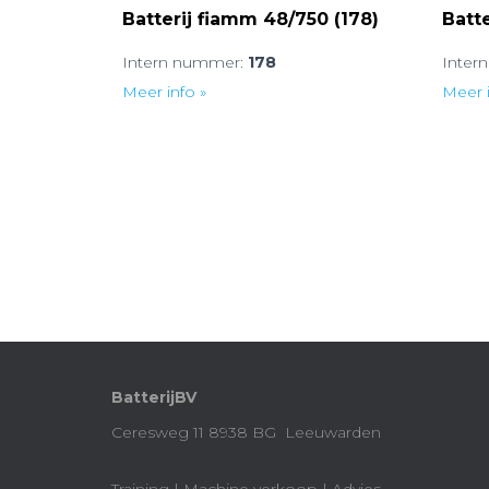
Batterij fiamm 48/750 (178)
Batt
Intern nummer:
178
Inter
Meer info »
Meer i
BatterijBV
Ceresweg 11 8938 BG Leeuwarden