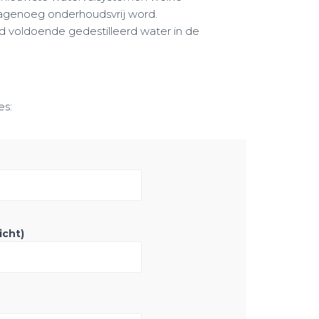
nagenoeg onderhoudsvrij word.
ijd voldoende gedestilleerd water in de
es:
icht)