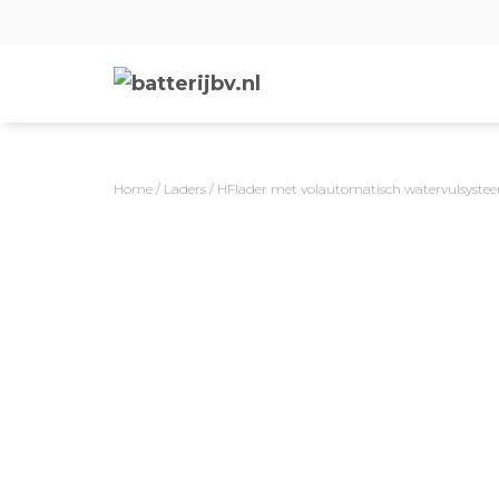
Home
/
Laders
/ HFlader met volautomatisch watervulsyste