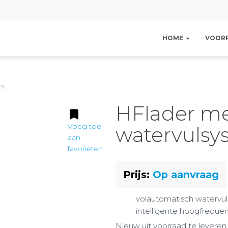
HOME
VOOR
em
HFlader me
Voeg toe
watervulsy
aan
favorieten
Prijs:
Op aanvraag
volautomatisch watervu
intelligente hoogfrequen
Nieuw uit voorraad te levere