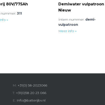
erij 80V/775Ah
Demiwater vulpatroon
Nieuw
n nummer:
311
Intern nummer:
demi-
nfo »
vulpatroon
Meer info »
M:
+31(0) 58-2023066
T:
+31(0)58 20 23 066
E:
Info@batterijbv.nl