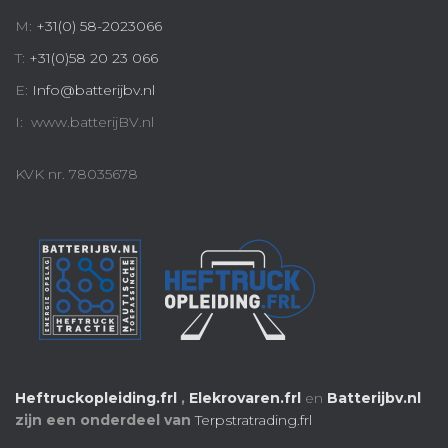
M:
+31(0) 58-2023066
T:
+31(0)58 20 23 066
E:
Info@batterijbv.nl
I: www.batterijBV.nl
KVK nr. 78035678
Heftruckopleiding.frl
,
Elekrovaren.frl
en
Batterijbv.nl
zijn een onderdeel van
Terpstratrading.frl