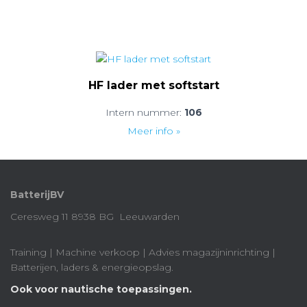
HF lader met softstart
Intern nummer:
106
Meer info »
BatterijBV
Ceresweg 11 8938 BG Leeuwarden
Training | Machine verkoop | Advies magazijninrichting |
Batterijen, laders & energieopslag.
Ook voor nautische toepassingen.