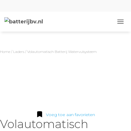
N
A
V
I
G
Home
/
Laders
/ Volautomatisch Batterij Watervulsysteem
A
T
I
E
W
I
S
S
E
L
E
Voeg toe aan favorieten
N
Volautomatisch