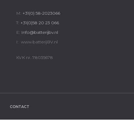
M:
+31(0) 58-2023066
T:
+31(0)58 20 23 066
E:
Info@batterijbv.nl
I: www.batterijBV.nl
KVK nr. 78035678
CONTACT