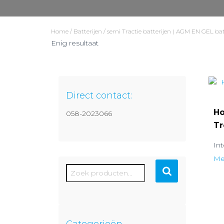
Home
/
Batterijen
/ semi Tractie batterijen ( AGM EN GEL bat
Enig resultaat
Direct contact:
Ho
058-2023066
Tr
In
Mee