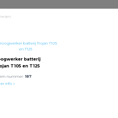
terijen)
ogwerker batterij
ojan T105 en T125
tern nummer:
187
r info »