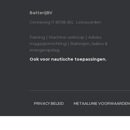
BatterijBV
Ceresweg 11 8938 BG Leeuwarden
Training | Machine verkoop | Advies
magazijninrichting | Batterijen, laders &
energieopslag.
Ook voor nautische toepassingen.
PRIVACY BELEID
METAALUNIE VOORWAARDEN