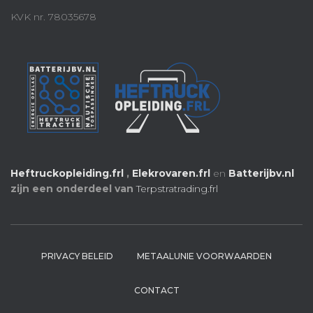
KVK nr. 78035678
Heftruckopleiding.frl
,
Elekrovaren.frl
en
Batterijbv.nl
zijn een onderdeel van
Terpstratrading.frl
PRIVACY BELEID
METAALUNIE VOORWAARDEN
CONTACT