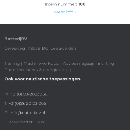
Intern nummer:
100
Meer info »
BatterijBV
Ceresweg 11 8938 BG Leeuwarden
Training | Machine verkoop | Advies magazijninrichting |
Batterijen, laders & energieopslag.
Ook voor nautische toepassingen.
M:
+31(0) 58-2023066
T:
+31(0)58 20 23 066
E:
Info@batterijbv.nl
I: www.batterijBV.nl