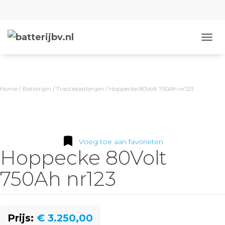
N
A
V
I
G
Home
/
Batterijen
/
Tractiebatterijen
/ Hoppecke 80Volt 750Ah nr123
A
T
I
E
W
I
Voeg toe aan favorieten
Hoppecke 80Volt
S
S
E
750Ah nr123
L
E
N
Prijs:
€ 3.250,00