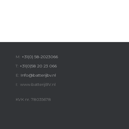
M:
+31(0) 58-2023066
T:
+31(0)58 20 23 066
E:
Info@batterijbv.nl
I: www.batterijBV.nl
KVK nr. 78035678