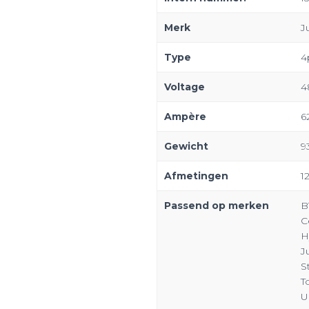
Merk
J
Type
4
Voltage
4
Ampère
6
Gewicht
9
Afmetingen
1
Passend op merken
B
C
H
J
St
T
U