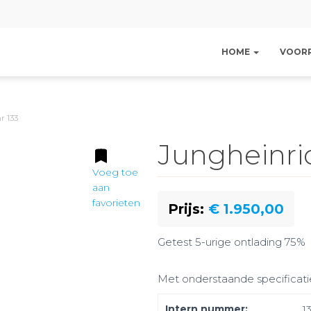
HOME
VOOR
r 133
Jungheinric
Voeg toe
aan
favorieten
Prijs:
€ 1.950,00
Getest 5-urige ontlading 75%
Met onderstaande specificati
Intern nummer:
1