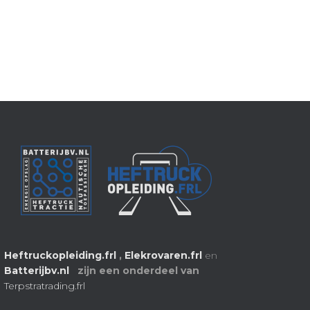
Heftruckopleiding.frl
,
Elekrovaren.frl
en
Batterijbv.nl
zijn een onderdeel van
Terpstratrading.frl