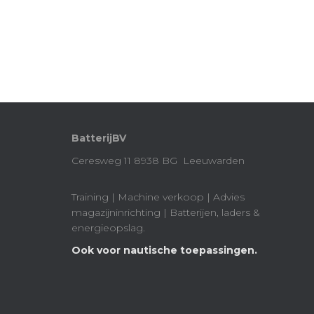
BatterijBV
Ceresweg 11 8938 BG Leeuwarden
Training | Machine verkoop | Advies
magazijninrichting | Batterijen, laders &
energieopslag.
Ook voor nautische toepassingen.