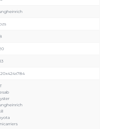
ungheinrich
pzs
8
20
33
220x424x784
T
esab
yster
ungheinrich
ill
oyota
nicarriers