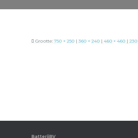
Grootte:
750 × 250
|
360 × 240
|
460 × 460
|
230
BatterijBV