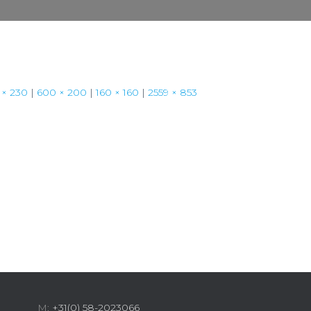
 × 230
|
600 × 200
|
160 × 160
|
2559 × 853
M:
+31(0) 58-2023066