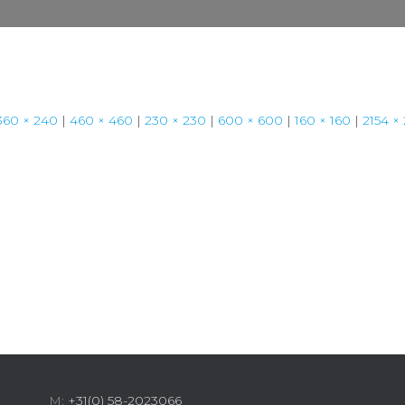
360 × 240
|
460 × 460
|
230 × 230
|
600 × 600
|
160 × 160
|
2154 ×
M:
+31(0) 58-2023066