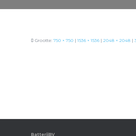
Grootte:
750 × 750
|
1536 × 1536
|
2048 × 2048
|
BatterijBV