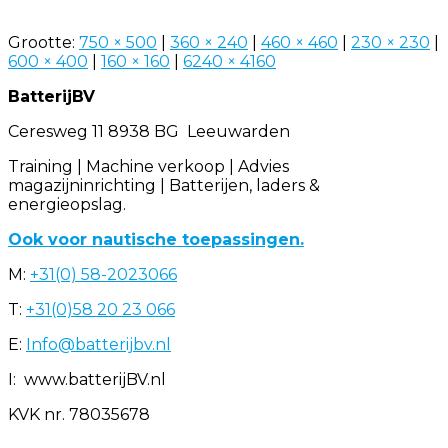
Grootte:
750 × 500
|
360 × 240
|
460 × 460
|
230 × 230
|
600 × 400
|
160 × 160
|
6240 × 4160
BatterijBV
Ceresweg 11 8938 BG Leeuwarden
Training | Machine verkoop | Advies
magazijninrichting | Batterijen, laders &
energieopslag.
Ook voor nautische toepassingen.
M:
+31(0) 58-2023066
T:
+31(0)58 20 23 066
E:
Info@batterijbv.nl
I: www.batterijBV.nl
KVK nr. 78035678