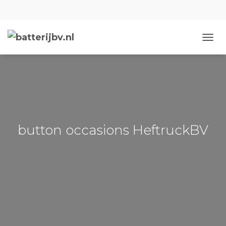
NAVIG
button occasions HeftruckBV