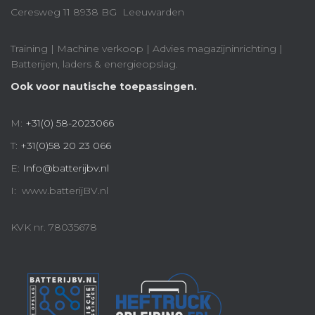
Ceresweg 11 8938 BG Leeuwarden
Training | Machine verkoop | Advies magazijninrichting |
Batterijen, laders & energieopslag.
Ook voor nautische toepassingen.
M:
+31(0) 58-2023066
T:
+31(0)58 20 23 066
E:
Info@batterijbv.nl
I: www.batterijBV.nl
KVK nr. 78035678