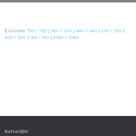
Grootte:
750 × 750
|
360 × 240
|
460 × 460
|
230 × 230
|
600 × 600
|
160 × 160
|
1080 × 1080
BatterijBV