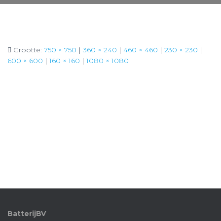
Grootte:
750 × 750
|
360 × 240
|
460 × 460
|
230 × 230
|
600 × 600
|
160 × 160
|
1080 × 1080
BatterijBV