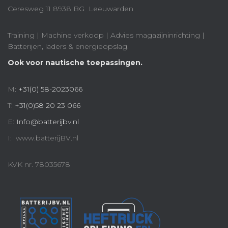
Ceresweg 11 8938 BG Leeuwarden
Training | Machine verkoop | Advies magazijninrichting |
Batterijen, laders & energieopslag.
Ook voor nautische toepassingen.
M:
+31(0) 58-2023066
T:
+31(0)58 20 23 066
E:
Info@batterijbv.nl
I: www.batterijBV.nl
KVK nr. 78035678