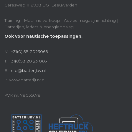
Ceresweg 11 8938 BG Leeuwarden
Training | Machine verkoop | Advies magazijninrichting |
Batterijen, laders & energieopslag.
Ook voor nautische toepassingen.
M:
+31(0) 58-2023066
T:
+31(0)58 20 23 066
E:
Info@batterijbv.nl
I: www.batterijBV.nl
KVK nr. 78035678