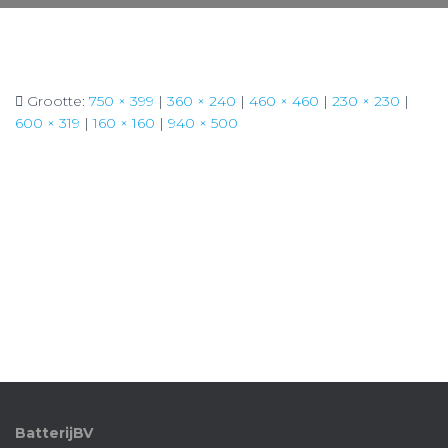
Grootte:
750 × 399
|
360 × 240
|
460 × 460
|
230 × 230
|
600 × 319
|
160 × 160
|
940 × 500
BatterijBV