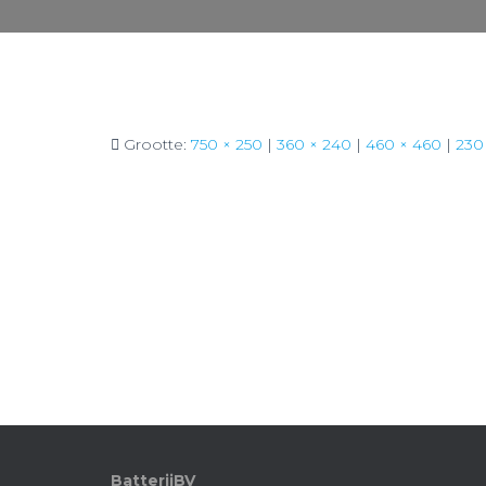
Grootte:
750 × 250
|
360 × 240
|
460 × 460
|
230
BatterijBV