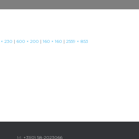
 × 230
|
600 × 200
|
160 × 160
|
2559 × 853
M:
+31(0) 58-2023066