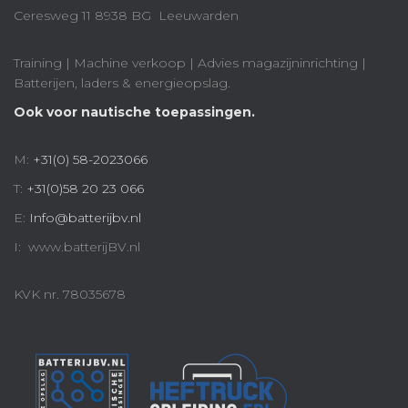
Ceresweg 11 8938 BG Leeuwarden
Training | Machine verkoop | Advies magazijninrichting |
Batterijen, laders & energieopslag.
Ook voor nautische toepassingen.
M:
+31(0) 58-2023066
T:
+31(0)58 20 23 066
E:
Info@batterijbv.nl
I: www.batterijBV.nl
KVK nr. 78035678