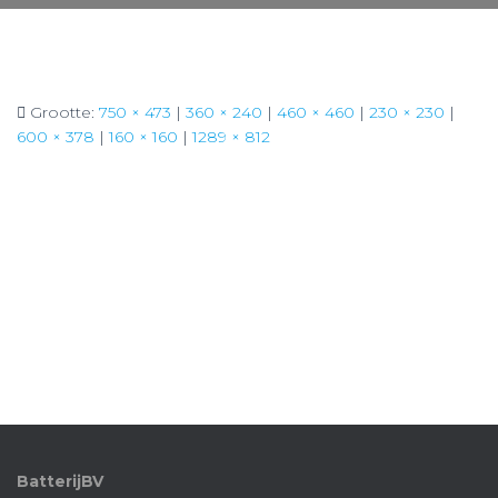
Grootte:
750 × 473
|
360 × 240
|
460 × 460
|
230 × 230
|
600 × 378
|
160 × 160
|
1289 × 812
BatterijBV