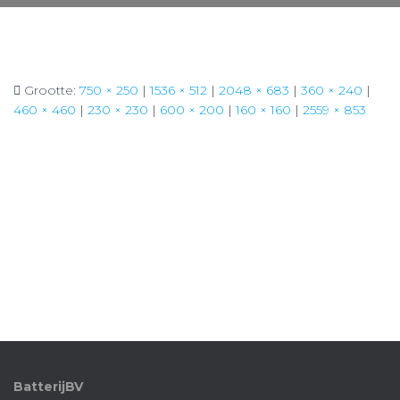
Grootte:
750 × 250
|
1536 × 512
|
2048 × 683
|
360 × 240
|
460 × 460
|
230 × 230
|
600 × 200
|
160 × 160
|
2559 × 853
BatterijBV