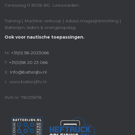
Ceresweg 11 8938 BG Leeuwarden
Training | Machine verkoop | Advies magazijninrichting |
Batterijen, laders & energieopslag.
Ook voor nautische toepassingen.
M:
+31(0) 58-2023066
T:
+31(0)58 20 23 066
E:
Info@batterijbv.nl
I: www.batterijBV.nl
KVK nr. 78035678