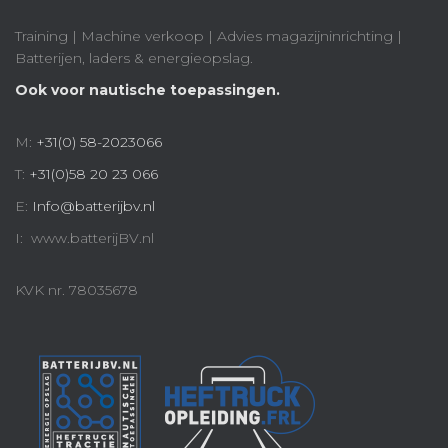
Training | Machine verkoop | Advies magazijninrichting |
Batterijen, laders & energieopslag.
Ook voor nautische toepassingen.
M:
+31(0) 58-2023066
T:
+31(0)58 20 23 066
E:
Info@batterijbv.nl
I: www.batterijBV.nl
KVK nr. 78035678