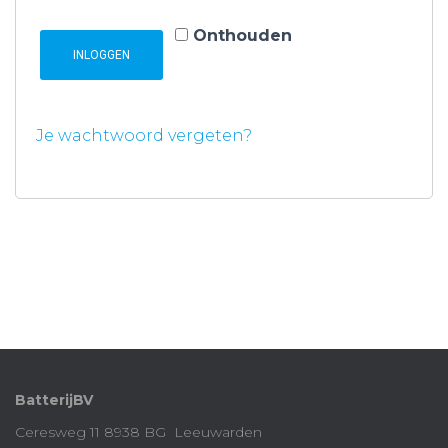
Onthouden
INLOGGEN
Je wachtwoord vergeten?
BatterijBV
Ceresweg 11 8938 BG Leeuwarden