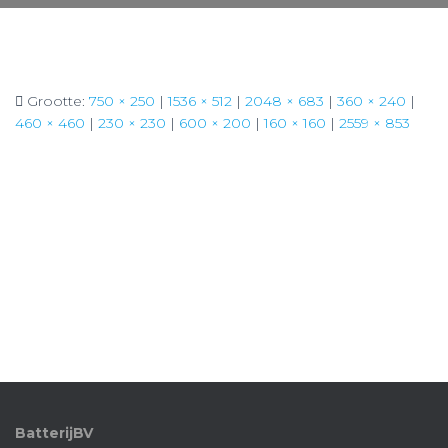
Grootte:
750 × 250
|
1536 × 512
|
2048 × 683
|
360 × 240
|
460 × 460
|
230 × 230
|
600 × 200
|
160 × 160
|
2559 × 853
BatterijBV