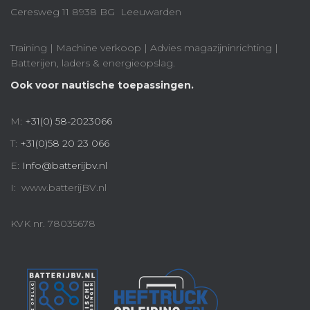
Ceresweg 11 8938 BG Leeuwarden
Training | Machine verkoop | Advies magazijninrichting |
Batterijen, laders & energieopslag.
Ook voor nautische toepassingen.
M:
+31(0) 58-2023066
T:
+31(0)58 20 23 066
E:
Info@batterijbv.nl
I: www.batterijBV.nl
KVK nr. 78035678